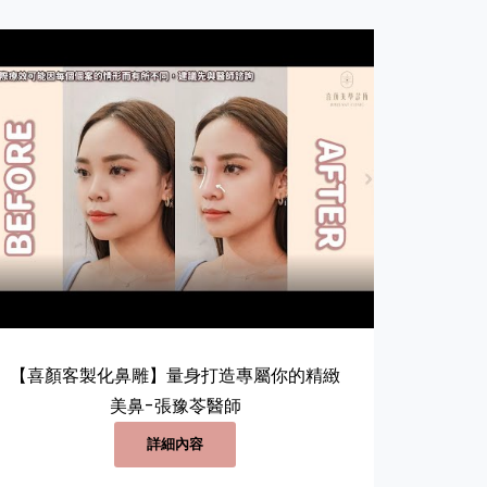
【喜顏客製化鼻雕】量身打造專屬你的精緻
美鼻-張豫苓醫師
詳細內容