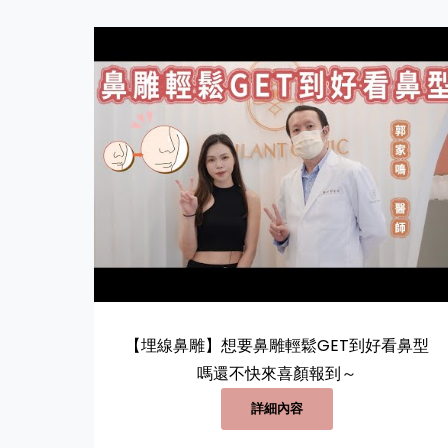
【埋線鼻雕】想要鼻雕輕鬆GET到好看鼻型
嗎還不快來喜顏報到～
詳細內容