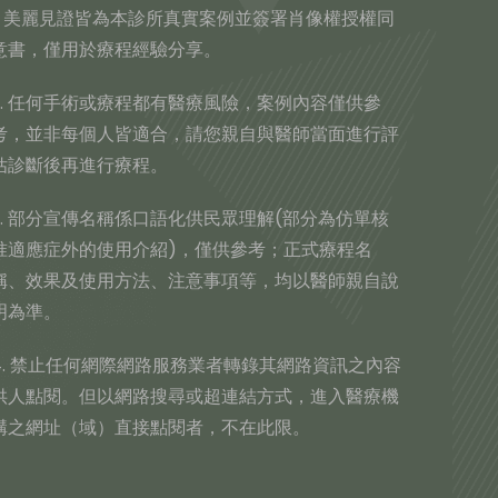
1. 美麗見證皆為本診所真實案例並簽署肖像權授權同
意書，僅用於療程經驗分享。
2. 任何手術或療程都有醫療風險，案例內容僅供參
考，並非每個人皆適合，請您親自與醫師當面進行評
估診斷後再進行療程。
3. 部分宣傳名稱係口語化供民眾理解(部分為仿單核
准適應症外的使用介紹)，僅供參考；正式療程名
稱、效果及使用方法、注意事項等，均以醫師親自說
明為準。
4. 禁止任何網際網路服務業者轉錄其網路資訊之內容
供人點閱。但以網路搜尋或超連結方式，進入醫療機
構之網址（域）直接點閱者，不在此限。