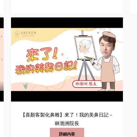
【喜顏客製化鼻雕】來了！我的美鼻日記－
林渤洲院長
詳細內容