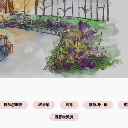
醫師怎麼說
玻尿酸
肉毒
膠原增生劑
皮
喜顏特派員