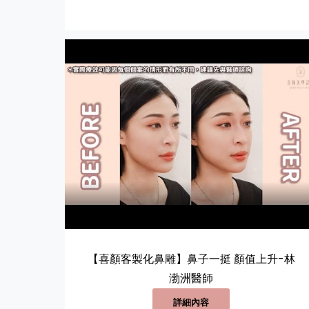
【喜顏客製化鼻雕】鼻子一挺 顏值上升-林
渤洲醫師
詳細內容